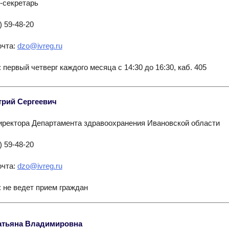
с-секретарь
) 59-48-20
очта:
dzo@ivreg.ru
 первый четверг каждого месяца с 14:30 до 16:30, каб. 405
трий Сергеевич
иректора Департамента здравоохранения Ивановской области
) 59-48-20
очта:
dzo@ivreg.ru
 не ведет прием граждан
атьяна Владимировна