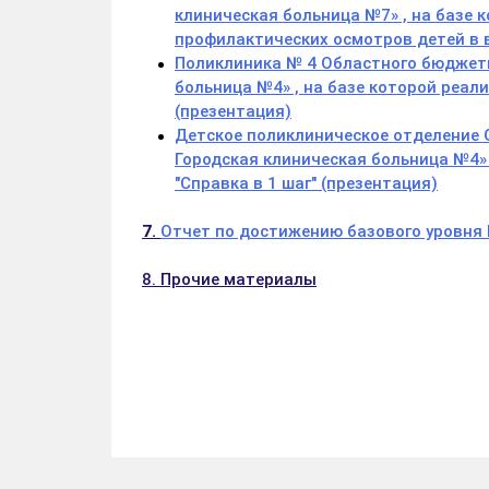
клиническая больница №7» , на базе
профилактических осмотров детей в в
Поликлиника № 4 Областного бюджетн
больница №4» , на базе которой реал
(презентация)
Детское поликлиническое отделение
Городская клиническая больница №4» 
"Справка в 1 шаг" (презентация)
7.
Отчет по достижению базового уровн
8. Прочие материалы