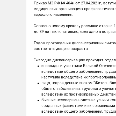
Приказ МЗ РФ № 404н от 27.04.2021г., вступи
медицинских организациях профилактическо
взрослого населения.
Согласно новому приказу россияне старше 18
до 39 лет включительно, ежегодно в возраст
Годом прохождения диспансеризации считае
соответствующего возраста.
Ежегодно диспансеризацию проходят отдел
инвалиды и участники Великой Отечест
вследствие общего заболевания, трудов
наступила вследствие их противоправны
лица, награжденные знаком "Житель бло
общего заболевания, трудового увечья 
вследствие их противоправных действий
бывшие несовершеннолетние узники конц
созданных фашистами и их союзниками 
вследствие общего заболевания, трудов