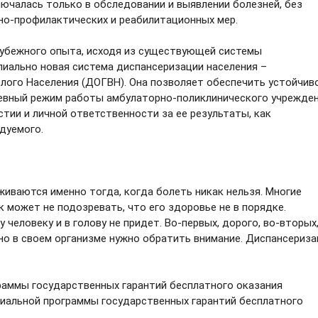
ючалась только в обследовании и выявлении болезней, без
но-профилактических и реабилитационных мер.
рубежного опыта, исходя из существующей системы
пиально новая система диспансеризации населения –
лого Населения (ДОГВН). Она позволяет обеспечить устойчив
евный режим работы амбулаторно-поликлинического учрежде
стии и личной ответственности за ее результаты, как
едуемого.
иваются именно тогда, когда болеть никак нельзя. Многие
 может не подозревать, что его здоровье не в порядке.
человеку и в голову не придет. Во-первых, дорого, во-вторых
енно в своем организме нужно обратить внимание. Диспансериз
раммы государственных гарантий бесплатного оказания
иальной программы государственных гарантий бесплатного