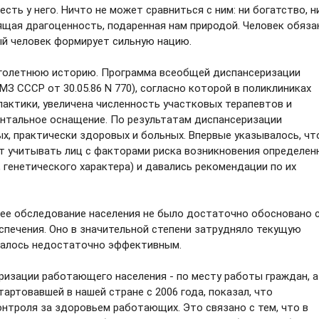
есть у него. Ничто не может сравниться с ним: ни богатство, н
ящая драгоценность, подаренная нам природой. Человек обяза
ый человек формирует сильную нацию.
оголетнюю историю. Программа всеобщей диспансеризации
 МЗ СССР от 30.05.86 N 770), согласно которой в поликлиниках
актики, увеличена численность участковых терапевтов и
нтальное оснащение. По результатам диспансеризации
, практически здоровых и больных. Впервые указывалось, чт
т учитывать лиц с факторами риска возникновения определен
 генетического характера) и давались рекомендации по их
ее обследование населения не было достаточно обосновано 
спечения. Оно в значительной степени затрудняло текущую
азалось недостаточно эффективным.
изации работающего населения - по месту работы граждан, а
артовавшей в нашей стране с 2006 года, показал, что
нтроля за здоровьем работающих. Это связано с тем, что в