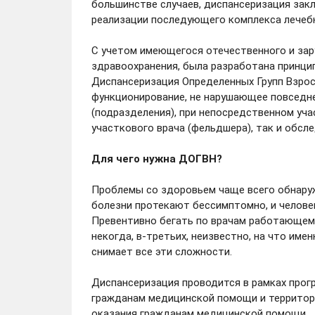
большинстве случаев, диспансеризация закл
реализации последующего комплекса лечеб
С учетом имеющегося отечественного и за
здравоохранения, была разработана принци
Диспансеризация Определенных Групп Взрос
функционирование, не нарушающее повседн
(подразделения), при непосредственном уча
участкового врача (фельдшера), так и обсл
Для чего нужна ДОГВН?
Проблемы со здоровьем чаще всего обнаруж
болезни протекают бессимптомно, и человек
Превентивно бегать по врачам работающему 
некогда, в-третьих, неизвестно, на что им
снимает все эти сложности.
Диспансеризация проводится в рамках прог
гражданам медицинской помощи и территор
оказания гражданам медицинской помощи.