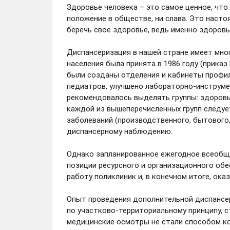
Здоровье человека – это самое ценное, что 
положение в обществе, ни слава. Это насто
беречь свое здоровье, ведь именно здоров
Диспансеризация в нашей стране имеет мн
населения была принята в 1986 году (приказ
были созданы отделения и кабинеты профил
педиатров, улучшено лабораторно-инструме
рекомендовалось выделять группы: здоровых
каждой из вышеперечисленных групп следуе
заболеваний (производственного, бытового,
диспансерному наблюдению.
Однако запланированное ежегодное всеобщ
позиции ресурсного и организационного обе
работу поликлиник и, в конечном итоге, ок
Опыт проведения дополнительной диспансер
по участково-территориальному принципу, ст
медицинские осмотры не стали способом ко