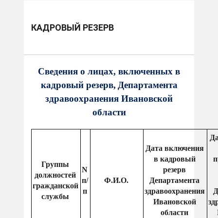
КАДРОВЫЙ РЕЗЕРВ
Сведения о лицах, включенных в
кадровый резерв,
Департамента
здравоохранения Ивановской
области
Да
Дата включения
в кадровый
п
Группы
N
резерв
должностей
п/
Ф.И.О.
Департамента
гражданской
п
здравоохранения
Д
службы
Ивановской
зд
области