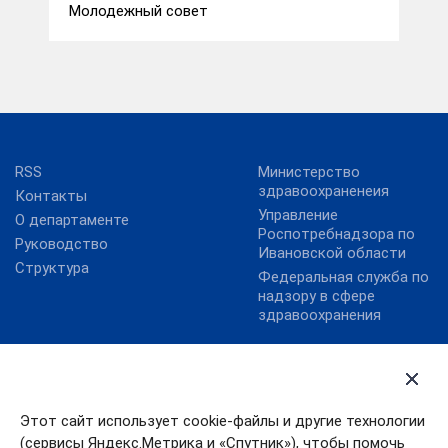
Молодежный совет
RSS
Министерство
здравоохраненеия
Контакты
Управление
О департаменте
Роспотребнадзора по
Руководство
Ивановской области
Структура
Федеральная служба по
надзору в сфере
здравоохранения
Госуслуги
Губернатор Ивановской
области
Карта сайта
Правительство
Социальный
Этот сайт использует cookie-файлы и другие технологии
калькулятор
Правительство
(сервисы Яндекс.Метрика и «Спутник»), чтобы помочь
Ивановской области