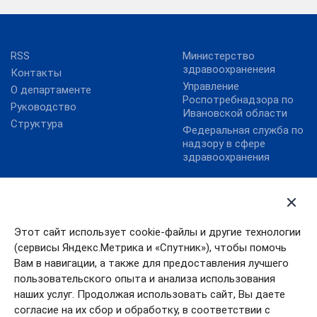
RSS
Министерство
здравоохраненеия
Контакты
Управление
О департаменте
Роспотребнадзора по
Руководство
Ивановской области
Структура
Федеральная служба по
надзору в сфере
здравоохранения
Госуслуги
Губернатор Ивановской
области
Карта сайта
Правительство
Социальный
Этот сайт использует cookie-файлы и другие технологии
калькулятор
Правительство
(сервисы Яндекс.Метрика и «Спутник»), чтобы помочь
Ивановской области
Учреждения
Вам в навигации, а также для предоставления лучшего
здравоохранения
Президент РФ
пользовательского опыта и анализа использования
Ивановской области
наших услуг. Продолжая использовать сайт, Вы даете
согласие на их сбор и обработку, в соответствии с