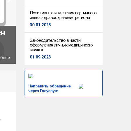
Позитивные изменения первичного
звена здравоохранения региона.
30.01.2025
ён
В Ивановском областном онк
провели лечение пациента по
Законодательство в части
оформления личных медицинских
операции
книжек
01.09.2023
обнее
05.08.2026
1
из
1
Скачать фото
Направить обращение
через Госуслуги
т