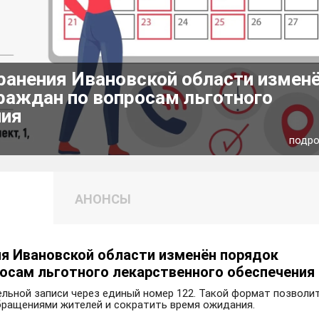
ранения Ивановской области измен
раждан по вопросам льготного
ния
подр
АНОНСЫ
я Ивановской области изменён порядок
росам льготного лекарственного обеспечения
льной записи через единый номер 122. Такой формат позволи
бращениями жителей и сократить время ожидания.