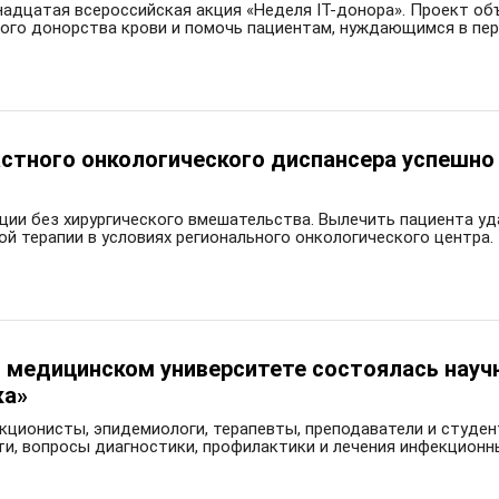
енадцатая всероссийская акция «Неделя IT-донора». Проект о
ного донорства крови и помочь пациентам, нуждающимся в пер
стного онкологического диспансера успешно 
кции без хирургического вмешательства. Вылечить пациента 
й терапии в условиях регионального онкологического центра.
 медицинском университете состоялась науч
ка»
екционисты, эпидемиологи, терапевты, преподаватели и студе
и, вопросы диагностики, профилактики и лечения инфекционны