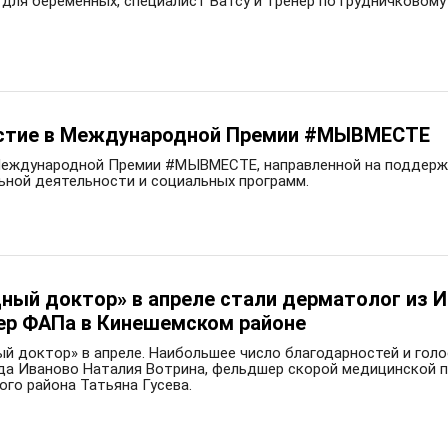
 для беременных, специалист Ватсу и тренер по грудничковому
частие в Международной Премии #МЫВМЕСТЕ
 Международной Премии #МЫВМЕСТЕ, направленной на поддерж
ьной деятельности и социальных программ.
ный доктор» в апреле стали дерматолог из 
р ФАПа в Кинешемском районе
й доктор» в апреле. Наибольшее число благодарностей и голо
ода Иваново Наталия Вотрина, фельдшер скорой медицинской
го района Татьяна Гусева.