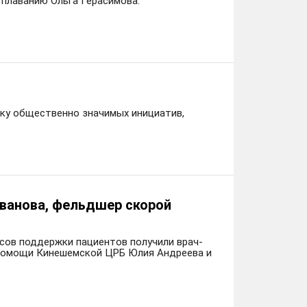
 плаванию Ольга Герасимова.
ку общественно значимых инициатив,
Иванова, фельдшер скорой
сов поддержки пациентов получили врач-
 помощи Кинешемской ЦРБ Юлия Андреева и