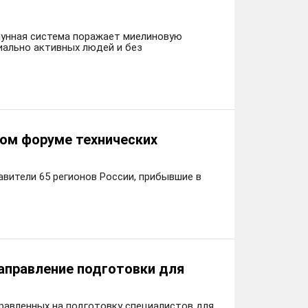
мунная система поражает миелиновую
иально активных людей и без
ком форуме технических
вители 65 регионов России, прибывшие в
аправление подготовки для
равленных на подготовку специалистов для