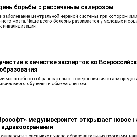
день борьбы с рассеянным склерозом
е заболевание центральной нервной системы, при котором им
нного мозга. Чаще всего болезнь развивается у молодых и соц
к инвалидизации.
участие в качестве экспертов во Всероссийс
образования
ми масштабного образовательного мероприятия стали предста
ионального обучения и обмена опытом.
ейрософт» медуниверситет открывает новое н
 здравоохранения
университет расширяет число образовательных программ, нап