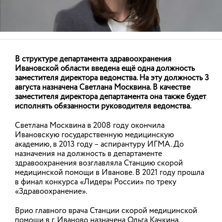
В структуре департамента здравоохранения
В Департаменте здравоохранения
Ивановской области введена ещё одна должность
Ивановской области изменён порядок
заместителя директора ведомства. На эту должность 3
личного приема граждан по вопросам
августа назначена Светлана Москвина. В качестве
заместителя директора департамента она также будет
льготного лекарственного обеспечения
исполнять обязанности руководителя ведомства.
06.08.2026
подробнее
Светлана Москвина в 2008 году окончила
Ивановскую государственную медицинскую
1
из
1
Скачать фото
академию, в 2013 году – аспирантуру ИГМА. До
назначения на должность в департаменте
здравоохранения возглавляла Станцию скорой
НОВОСТИ
медицинской помощи в Иванове. В 2021 году прошла
в финал конкурса «Лидеры России» по треку
«Здравоохранение».
АНОНСЫ
Врио главного врача Станции скорой медицинской
помощи в г. Иваново назначена Ольга Качкина.