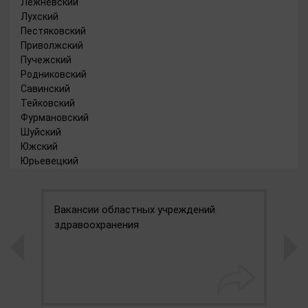
Лежневский
Лухский
Пестяковский
Приволжский
Пучежский
Родниковский
Савинский
Тейковский
Фурмановский
Шуйский
Южский
Юрьевецкий
Вакансии областных учреждений
О
здравоохранения
о