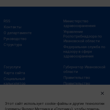
RSS
Министерство
здравоохраненеия
Контакты
Управление
О департаменте
Роспотребнадзора по
Руководство
Ивановской области
Структура
Федеральная служба по
надзору в сфере
здравоохранения
Госуслуги
Губернатор Ивановской
области
Карта сайта
Правительство
Социальный
калькулятор
Правительство
Ивановской области
Учреждения
здравоохранения
Президент РФ
Ивановской области
Этот сайт использует cookie-файлы и другие технологии
(сервисы Яндекс.Метрика и «Спутник»), чтобы помочь