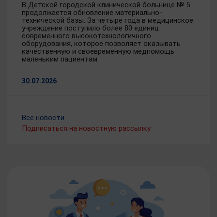
В Детской городской клинической больнице № 5
продолжается обновление материально-
технической базы. За четыре года в медицинское
учреждение поступило более 80 единиц
современного высокотехнологичного
оборудования, которое позволяет оказывать
качественную и своевременную медпомощь
маленьким пациентам.
30.07.2026
Порядка 700 исследований
Все новости
выполнено на новом МРТ-аппарате в
Подписаться на новостную рассылку
областной детской клинической
больнице
С начала 2026 года на новом магнитно-
резонансном томографе, установленном в
Ивановской областной детской клинической
больнице,
выполнено
порядка 700 исследований.
Современное оборудование позволило
значительно расширить возможности
диагностики и повысить доступность