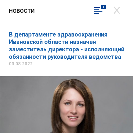
1
НОВОСТИ
ДЕПАРТАМЕНТ
ЗДРАВООХРАНЕНИЯ
ИВАНОВСКОЙ ОБЛАСТИ
В департаменте здравоохранения
Департамент здравоохранения
Официальный сайт
Ивановской области назначен
Ивановской области
заместитель директора - исполняющий
обязанности руководителя ведомства
Вход в личный кабинет
Написать обращение
03.08.2022
Общественная приемная