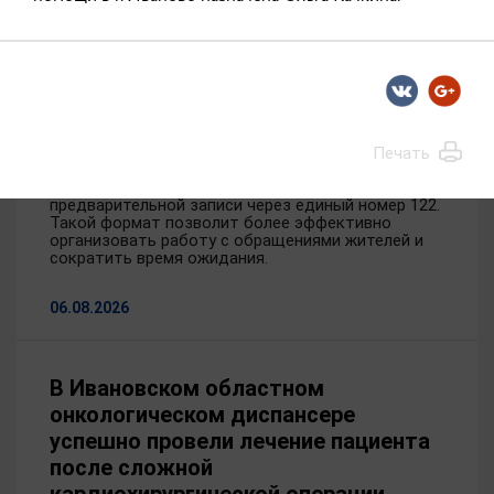
В Департаменте здравоохранения
Ивановской области изменён
порядок личного приема граждан по
вопросам льготного
лекарственного обеспечения
Печать
Теперь приём осуществляется по
предварительной записи через единый номер 122.
Такой формат позволит более эффективно
организовать работу с обращениями жителей и
сократить время ожидания.
06.08.2026
В Ивановском областном
онкологическом диспансере
успешно провели лечение пациента
после сложной