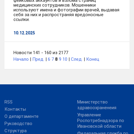
фейковых аккаунтов и взлома страниц
медицинских сотрудников. Мошенники
используют имена и фотографии врачей, выдавая
себя за них и распространяя вредоносные
ссылки.
10.12.2025
Новости 141 - 160 из 2177
Начало
|
Пред.
|
6
7
8
9
10
|
След.
|
Конец
RSS
Министерство
здравоохраненеия
Контакты
Управление
О департаменте
Роспотребнадзора по
Руководство
Ивановской области
Структура
Федеральная служба по