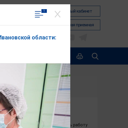
Вход в личный кабинет
1
Общественная приемная
Ивановской области:
КОНТАКТЫ
ного приема граждан по
лит более эффективно организовать работу