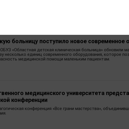
борудование позволило значительно расширить возможности 
для маленьких пациентов региона.
кую больницу поступило новое современное 
 ОБУЗ «Областная детская клиническая больница» обновили ма
зу несколько единиц современного оборудования, которое по
опасность медицинской помощи маленьким пациентам.
твенного медицинского университета предст
кой конференции
гогическая конференция «Все грани мастерства», объединивш
ния.