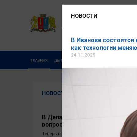
НОВОСТИ
ДЕПАРТАМЕНТ ЗДРАВООХ
Официальный сайт
В Иванове состоится 
как технологии меня
24.11.2025
ГЛАВНАЯ
ДЕПАРТАМЕНТ
ДЕЯТЕЛЬНОСТЬ
ОБРА
НОВОСТИ
В Департаменте здравоохранен
вопросам льготного лекарстве
Теперь приём осуществляется по предвари