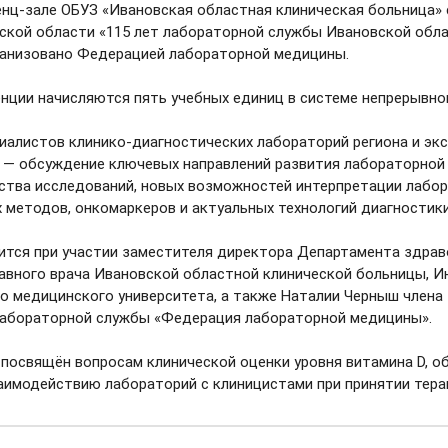
ренц-зале ОБУЗ «Ивановская областная клиническая больница»
кой области «115 лет лабораторной службы Ивановской обла
бластного клинического центра медицинской 
ганизовано Федерацией лабораторной медицины.
 врачей для Военно-воздушных сил Военно-медицинской акаде
нции начисляются пять учебных единиц в системе непрерывно
алистов клинико-диагностических лабораторий региона и эк
е — обсуждение ключевых направлений развития лабораторной
ства исследований, новых возможностей интерпретации лабор
 методов, онкомаркеров и актуальных технологий диагностики
 № 5 установлено более 80 единиц современн
тся при участии заместителя директора Департамента здрав
е № 5 продолжается обновление материально-технической баз
лавного врача Ивановской областной клинической больницы, 
временного высокотехнологичного оборудования, которое поз
иентам.
о медицинского университета, а также Наталии Черныш члена
лабораторной службы «Федерация лабораторной медицины».
посвящён вопросам клинической оценки уровня витамина D, о
аимодействию лабораторий с клиницистами при принятии тера
олнено на новом МРТ-аппарате в областной д
зонансном томографе, установленном в Ивановской областной 