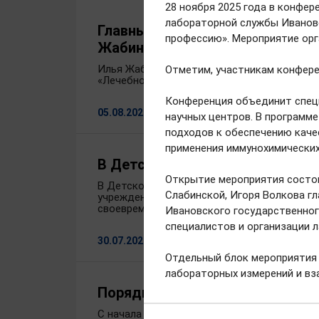
28 ноября 2025 года в конфе
лабораторной службы Ивановс
Главным врачом Ивановского о
профессию». Мероприятие ор
Жабин
Илья Жабин окончил факультет подготовки
Отметим, участникам конфере
«Лечебное дело».
Конференция объединит специ
05.08.2026
научных центров. В программ
подходов к обеспечению каче
применения иммунохимических
В Детской городской больнице
Открытие мероприятия состои
В Детской городской клинической больниц
Слабинской, Игоря Волкова г
учреждение поступило более 80 единиц со
своевременную медпомощь маленьким пац
Ивановского государственног
специалистов и организации 
30.07.2026
Отдельный блок мероприятия 
лабораторных измерений и вз
Порядка 700 исследований вып
С начала 2026 года на новом магнитно-ре