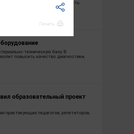
диагностики и повысить доступность
Печать
оборудование
териально-техническую базу. В
зволит повысить качество диагностики,
авил образовательный проект
ая практикующих педагогов, репетиторов,