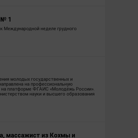
 № 1
й к Международной неделе грудного
ения молодых государственных и
 направлена на профессиональную
я на платформе ФГАИС «Молодёжь России».
нистерством науки и высшего образования
а, массажист из Кохмы и