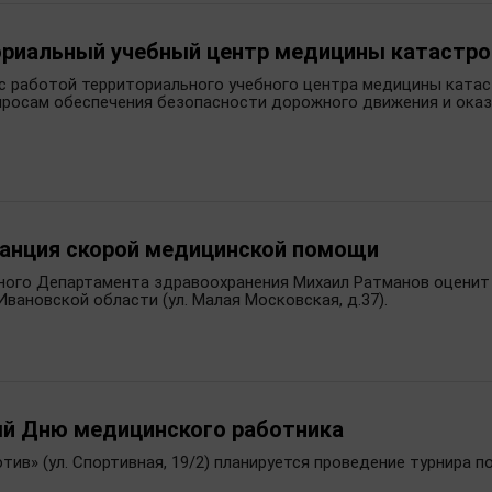
ориальный учебный центр медицины катастр
 с работой территориального учебного центра медицины катас
просам обеспечения безопасности дорожного движения и ока
танция скорой медицинской помощи
ального Департамента здравоохранения Михаил Ратманов оцени
ановской области (ул. Малая Московская, д.37).
ый Дню медицинского работника
мотив» (ул. Спортивная, 19/2) планируется проведение турнира