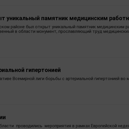
ыт уникальный памятник медицинским работ
вском районе был открыт уникальный памятник медицинским р
венный в области монумент, прославляющий труд медицинских
риальной гипертонией
иативе Всемирной лиги борьбы с артериальной гипертонией во
ии
 области проводились мероприятия в рамках Европейской неде