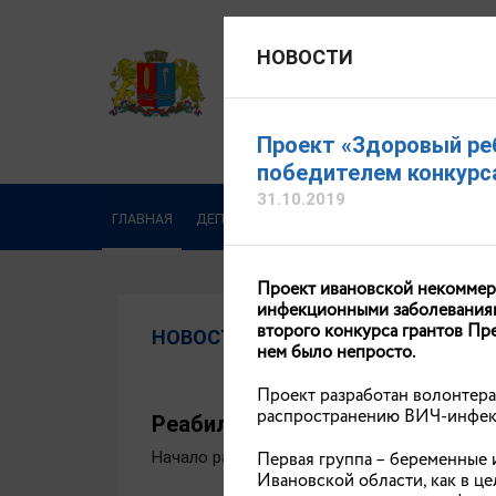
НОВОСТИ
ДЕПАРТАМЕНТ ЗДРАВООХ
Официальный сайт
Проект «Здоровый ре
победителем конкурс
31.10.2019
ГЛАВНАЯ
ДЕПАРТАМЕНТ
ДЕЯТЕЛЬНОСТЬ
ОБРА
Проект ивановской некоммер
инфекционными заболеваниям
второго конкурса грантов Пр
НОВОСТИ
нем было непросто.
Проект разработан волонтера
распространению ВИЧ-инфекци
Реабилитационное педиатричес
Начало работу круглосуточное реабилитаци
Первая группа – беременные
Ивановской области, как в це