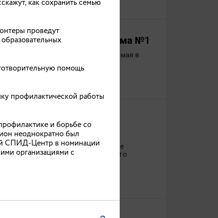
сскажут, как сохранить семью
лонтеры проведут
 основания родильного дома №1
 образовательных
 дома №1, состоится сегодня, 29 мая в
аготворительную помощь
ику профилактической работы
 врачей различных
профилактике и борьбе со
гион неоднократно был
ший СПИД-Центр в номинации
нашей стране, так и в большинстве
кими организациями с
ования. Найти у себя опухоль — это