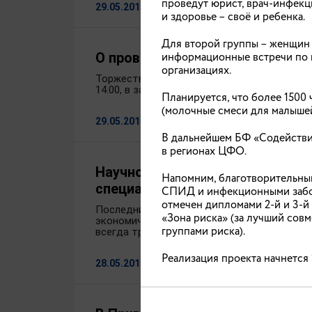
проведут юрист, врач-инфекци
29.05.2015
и здоровье – своё и ребенка.
Для второй группы – женщин 
О проведении торжественного 
информационные встречи по п
организациях.
Торжественное мероприятие, посвященное 
14.00, в зале областной филармонии (ул. Кра
Планируется, что более 1500
(молочные смеси для малышей
29.05.2015
В дальнейшем БФ «Содействие
в регионах ЦФО.
Научно-практическая конферен
Напомним, благотворительны
специальностей»
СПИД и инфекционными забол
отмечен дипломами 2-й и 3-
Последние два десятилетия характеризуют
«Зона риска» (за лучший сов
экономически развитых стран. Каждый год
группами риска).
всегда тревожно, независимо от того, како
Реализация проекта начнется 
28.05.2015