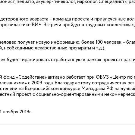
онист, педиатр, акушер-гинеколог, нарколог. Специалисты ра
детородного возраста – команда проекта и привлеченные во
мероприятия, посвященного 70-летию со дня
рофилактике ВИЧ. Встречи пройдут в трудовых коллективах,
празднованию 70-летнего юбилея со дня основания родильного
сной Армии, д.82).
 человек получат новую информацию, более 100 человек – бл
, необходимые лекарственные препараты и т.д.).
» будет тиражировать отработанную в рамках проекта практ
ция «Заболевания молочных желез в практике
й фонд «Содействие» активно работает при ОБУЗ «Центр по 
еваниями» с 2009 года. Благодаря этому сотрудничеству ре
й степени на Всероссийском конкурсе Минздрава РФ на луч
ся значительным ростом заболеваний молочной железы, как в 
местный проект с социально-ориентированными некоммерчес
 тысячи женщин обнаруживают у себя в молочной железе образ
й эта опухоль в конечном итоге окажется.
1 ноября 2019г.