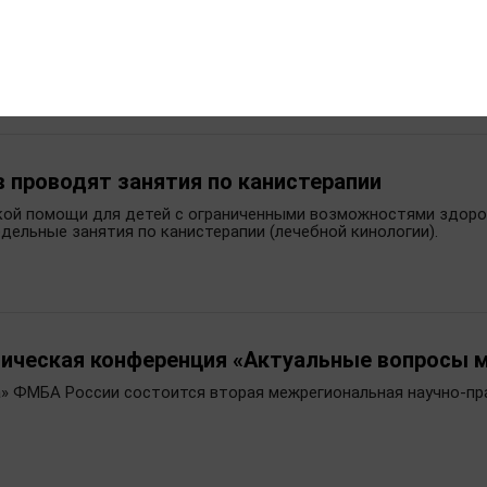
ткрыта подстанция скорой медицинской пом
мощи в городе Приволжске Ивановской области оценили 27 м
ик регионального департамента здравоохранения Михаил Ратм
 проводят занятия по канистерапии
ской помощи для детей с ограниченными возможностями здор
ельные занятия по канистерапии (лечебной кинологии).
ическая конференция «Актуальные вопросы 
ма» ФМБА России состоится вторая межрегиональная научно-п