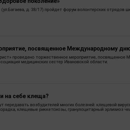
Здоровое поколение»
во (ул.Багаева, д. 38/17) пройдет форум волонтерских отрядов
оприятие, посвященное Международному дню
«Турист» проведено торжественное мероприятие, посвященное
социация медицинских сестер Ивановской области.
и на себе клеща?
ут передавать возбудителей многих болезней: клещевой виру
хорадка, клещевые риккетсиозы, гранулоцитарный эрлихиоз ч