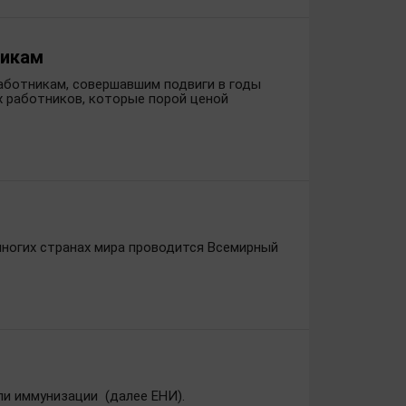
никам
аботникам, совершавшим подвиги в годы
 работников, которые порой ценой
 многих странах мира проводится Всемирный
ли иммунизации (далее ЕНИ).