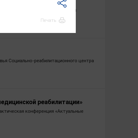
ощи
ая первый вице-спикер Ивановской
анов.
Печать
овья Социально-реабилитационного центра
медицинской реабилитации»
рактическая конференция «Актуальные