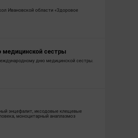
 школ Ивановской области «Здоровое
 медицинской сестры
 Международному дню медицинской сестры.
сный энцефалит, иксодовые клещевые
еловека, моноцитарный анаплазмоз