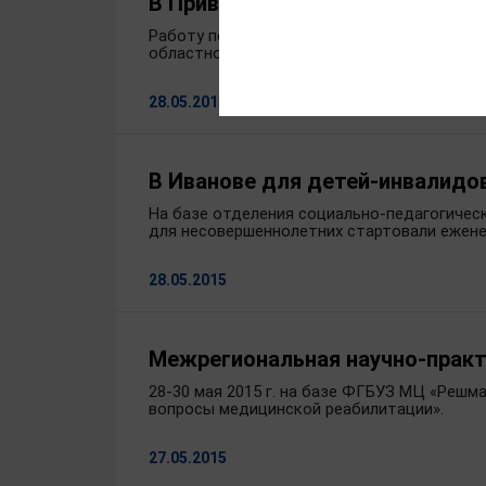
В Приволжске торжественно о
Работу подстанции скорой медицинской по
областной Думы Анатолий Буров и начальн
28.05.2015
В Иванове для детей-инвалидов
На базе отделения социально-педагогиче
для несовершеннолетних стартовали еженед
28.05.2015
Межрегиональная научно-практ
28-30 мая 2015 г. на базе ФГБУЗ МЦ «Реш
вопросы медицинской реабилитации».
27.05.2015