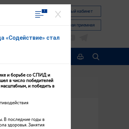
Вход в личный кабинет
1
Общественная приемная
а «Содействие» стал
КОНТАКТЫ
ике и борьбе со СПИД и
шел в число победителей
 масштабным, и победить в
отиводействия
 Ивановского района.
 В последние годы в
ола здоровья. Занятия