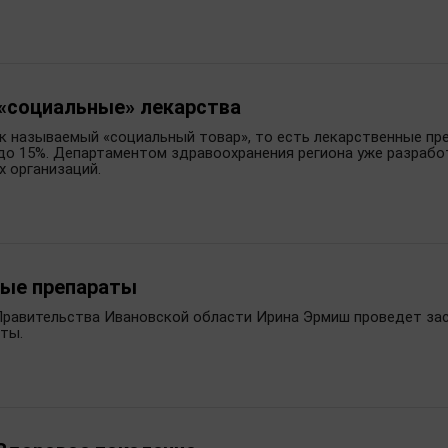
 «социальные» лекарства
ак называемый «социальный товар», то есть лекарственные пр
о 15%. Департаментом здравоохранения региона уже разработ
х организаций.
ные препараты
 Правительства Ивановской области Ирина Эрмиш проведет за
ты.