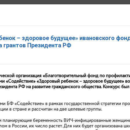
РАНЕНИЯ ИВАНОВСКОЙ ОБЛАСТИ
бенок – здоровое будущее» ивановского фонд
а грантов Президента РФ
ЩЕНИЯ
ДОКУМЕНТЫ
ОТКРЫТЫЕ ДАННЫЕ
ДИСПАНСЕРИЗАЦИЯ
ческой организация «Благотворительный фонд по профилакт
и «Содействие» «Здоровый ребенок – здоровое будущее» во
езидента РФ на развитие гражданского общества. Конкурс был
АНОНСЫ
ми БФ «Содействие» в рамках государственной стратегии пр
и в стране и рассчитан на две целевые группы.
кое отделение в д. Ломы начало свою работу
онное педиатрическое отделение с 27.05.2015 в деревне Ломы
 и планирующие беременность ВИЧ-инфицированные женщины.
лом в России, их число растет. Для них будет организована шк