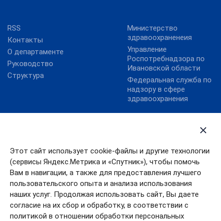
RSS
Министерство
здравоохраненеия
Контакты
Управление
О департаменте
Роспотребнадзора по
Руководство
Ивановской области
Структура
Федеральная служба по
надзору в сфере
здравоохранения
Госуслуги
Губернатор Ивановской
области
Карта сайта
Правительство
Социальный
Этот сайт использует cookie-файлы и другие технологии
калькулятор
Правительство
(сервисы Яндекс.Метрика и «Спутник»), чтобы помочь
Ивановской области
Учреждения
Вам в навигации, а также для предоставления лучшего
здравоохранения
Президент РФ
пользовательского опыта и анализа использования
Ивановской области
наших услуг. Продолжая использовать сайт, Вы даете
согласие на их сбор и обработку, в соответствии с
политикой в отношении обработки персональных