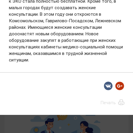
к ЭКО стала полностью бесплатной. Кроме того, в
В Детской городской клинической больнице № 5
малых городах будут создавать женские
продолжается обновление материально-
технической базы. За четыре года в медицинское
консультации. В этом году они откроются в
учреждение поступило более 80 единиц
Комсомольском, Гаврилово-Посадском, Лежневском
современного высокотехнологичного
оборудования, которое позволяет оказывать
районах. Имеющиеся женские консультации
качественную и своевременную медпомощь
дооснастят новым оборудованием. Новое
маленьким пациентам.
оборудование закупят в работающие при женских
консультациях кабинеты медико-социальной помощи
30.07.2026
женщинам, оказавшимся в трудной жизненной
ситуации.
Порядка 700 исследований
Все новости
выполнено на новом МРТ-аппарате в
Подписаться на новостную рассылку
областной детской клинической
больнице
С начала 2026 года на новом магнитно-
Печать
резонансном томографе, установленном в
Ивановской областной детской клинической
больнице,
выполнено
порядка 700 исследований.
Современное оборудование позволило
значительно расширить возможности
диагностики и повысить доступность