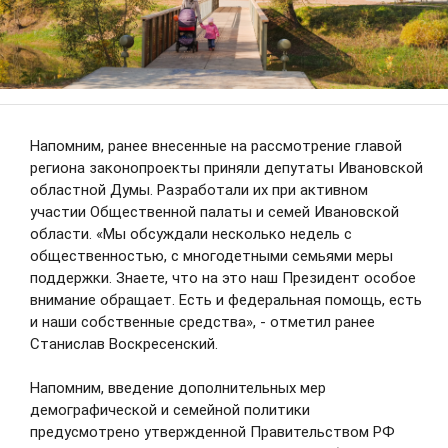
В Департаменте здравоохранения
Напомним, ранее внесенные на рассмотрение главой
Ивановской области изменён порядок
региона законопроекты приняли депутаты Ивановской
личного приема граждан по вопросам
областной Думы. Разработали их при активном
льготного лекарственного обеспечения
участии Общественной палаты и семей Ивановской
области. «Мы обсуждали несколько недель с
06.08.2026
подробнее
общественностью, с многодетными семьями меры
1
из
1
Скачать фото
поддержки. Знаете, что на это наш Президент особое
внимание обращает. Есть и федеральная помощь, есть
и наши собственные средства», - отметил ранее
НОВОСТИ
Станислав Воскресенский.
Напомним, введение дополнительных мер
демографической и семейной политики
АНОНСЫ
предусмотрено утвержденной Правительством РФ