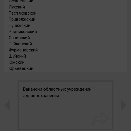
Лежневский
Лухский
Пестяковский
Приволжский
Пучежский
Родниковский
Савинский
Тейковский
Фурмановский
Шуйский
Южский
Юрьевецкий
Вакансии областных учреждений
О
здравоохранения
о