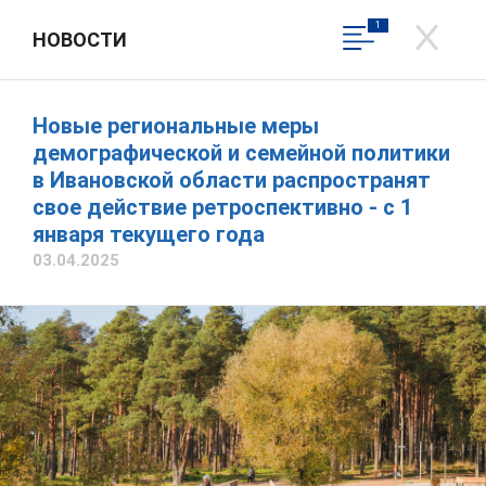
1
НОВОСТИ
ДЕПАРТАМЕНТ
ЗДРАВООХРАНЕНИЯ
ИВАНОВСКОЙ ОБЛАСТИ
Новые региональные меры
Департамент здравоохранения
Официальный сайт
демографической и семейной политики
Ивановской области
в Ивановской области распространят
свое действие ретроспективно - с 1
Вход в личный кабинет
Написать обращение
января текущего года
Общественная приемная
03.04.2025