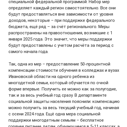
специальной федеральной программой. Набор мер
определяет каждый регион самостоятельно. Все они
В Департаменте здравоохранения
будут предоставляться вне зависимости от уровня
Ивановской области изменён
доходов, некоторые – при поддержке федерального
порядок личного приема граждан по
бюджета, ещё ряд – за счёт регионального. Меры
вопросам льготного
распространены на правоотношения, возникшие с 1
лекарственного обеспечения
января 2025 года. Это значит, что меры поддержки
будут предоставлены с учетом расчёта за период с
Теперь приём осуществляется по
самого начала года.
предварительной записи через единый номер 122.
Такой формат позволит более эффективно
организовать работу с обращениями жителей и
Так, одна из мер – предоставление 50-процентной
сократить время ожидания.
компенсации стоимости обучения в колледжах и вузах
Ивановской области на одного ребенка из
06.08.2026
многодетной семьи, который обучается по очной
форме впервые. Получить ее можно как за полугодие,
так и за весь учебный год сразу. В департаменте
В Ивановском областном
социальной защиты населения пояснили: компенсацию
онкологическом диспансере
можно получить за весь текущий учебный год, начиная
успешно провели лечение пациента
с осени 2024 года. Ещё одна мера социальной
после сложной
поддержки многодетным семьям – бесплатное
горячее питание детям, обучающимся в 5-11 классах, а