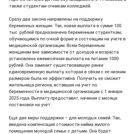
кардиохирургической операции
также студентам-очникам колледжей.
В ОБУЗ «Ивановский областной онкологический
диспансер» обратился пациент с жалобами на
боли в животе. В ходе комплексного
Сразу два закона направлены на поддержку
обследования, проведённого специалистами
беременных женщин. Так, новая выплата в сумме 100
учреждения, у мужчины диагностировали рак
тыс. рублей предназначена беременным студенткам,
желудка II стадии. Пациенту было показано
радикальное хирургическое лечение.
обучающимся по очной форме и состоящим на учете в
медицинской организации. Всем беременным
05.08.2026
женщинам вне зависимости от доходов и возраста
установлена ежемесячная выплата на питание 1000
рублей. Она заменит существовавшую ранее
единовременную выплату, которая в связи с ее низким
В родильных домах Ивановской
размером была не эффективна. Получить ее сможет
области продолжаются
жительница региона, вставшая на учет по
мероприятия для будущих
беременности в медицинской организации с 1 января
родителей
2025 года. Выплату предоставят, начиная с месяца
Для беременных женщин и их семей проводятся
постановки на учёт.
бесплатные лекции, мастер-классы и школы
подготовки к родам, где специалисты
Ещё две меры поддержки – для молодых семей. Так,
рассказывают о течении беременности, родах,
грудном вскармливании, уходе за
введена компенсация стоимости найма жилого
новорождённым, а также мерах социальной
помещения молодой семье с детьми. Она будет
поддержки семей с детьми.