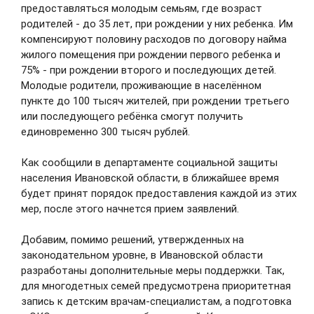
предоставляться молодым семьям, где возраст
родителей - до 35 лет, при рождении у них ребенка. Им
05.08.2026
компенсируют половину расходов по договору найма
жилого помещения при рождении первого ребенка и
75% - при рождении второго и последующих детей.
Главным врачом Ивановского
Молодые родители, проживающие в населённом
областного клинического центра
пункте до 100 тысяч жителей, при рождении третьего
медицинской реабилитации
или последующего ребёнка смогут получить
назначен Илья Жабин
единовременно 300 тысяч рублей.
Илья Жабин окончил факультет подготовки
врачей для Военно-воздушных сил Военно-
Как сообщили в департаменте социальной защиты
медицинской академии имени С. М. Кирова по
населения Ивановской области, в ближайшее время
специальности «Лечебное дело».
будет принят порядок предоставления каждой из этих
мер, после этого начнется прием заявлений.
05.08.2026
Добавим, помимо решений, утвержденных на
законодательном уровне, в Ивановской области
В Детской городской больнице № 5
разработаны дополнительные меры поддержки. Так,
установлено более 80 единиц
для многодетных семей предусмотрена приоритетная
современного медоборудования
запись к детским врачам-специалистам, а подготовка