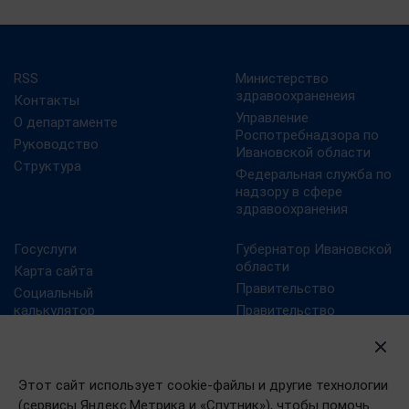
RSS
Министерство
здравоохраненеия
Контакты
Управление
О департаменте
Роспотребнадзора по
Руководство
Ивановской области
Структура
Федеральная служба по
надзору в сфере
здравоохранения
Госуслуги
Губернатор Ивановской
области
Карта сайта
Правительство
Социальный
калькулятор
Правительство
Ивановской области
Учреждения
здравоохранения
Президент РФ
Ивановской области
Этот сайт использует cookie-файлы и другие технологии
(сервисы Яндекс.Метрика и «Спутник»), чтобы помочь